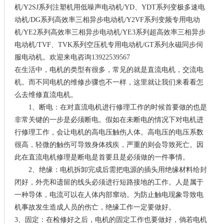
机/Y2SJ系列注塑机用低噪声电动机/YD、YDT系列变极多速电
动机/DG系列高效率三相异步电动机/Y2VF系列变频专用电动
机/YE2系列高效率三相异步电动机/YE3系列超高效率三相异步
电动机/TVF、TVK系列空压机专用电动机/GT系列永磁同步伺
服电动机。欢迎来电咨询13922539567
在生活中，电机的类型有很多，常见的就是直流电机，交流电
机。而不同电机的维修步骤也不一样，这里就让我们来看看怎
么去维修直流电机。
1、断电：在对直流电机进行修理工作的时候首要做的也是
非常关键的一步是必须断电。假如在未断电的情况下对电机进
行修理工作，会让电机的高电压触伤人体。高电压的电压系数
很高，轻微的触伤可导致身体残疾，严重的则会导致死亡。因
此在直流电机修理是断电是首要且是必须做的一件事情。
2、绝缘：电机拆卸完成后需把电源的插头用绝缘材料给封
闭好，外壳和遗留的线头必须进行短路接地的工作。人是属于
一种导体，电流可以在人体内部窜动。为防止触电现象导致电
机事故发生造成人员的伤亡，绝缘工作一定要做好。
3、固定：在检修好之后，电机的固定工作也要做好，倘若电机