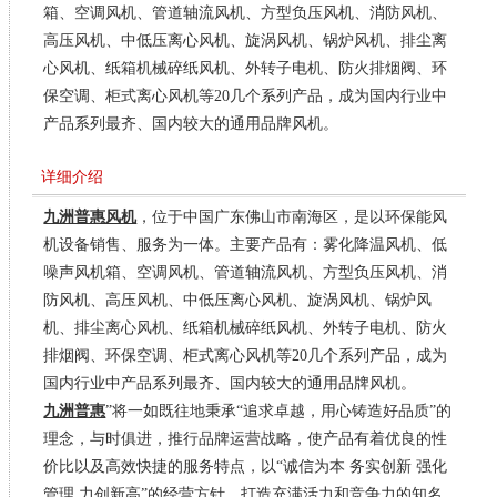
箱、空调风机、管道轴流风机、方型负压风机、消防风机、
高压风机、中低压离心风机、旋涡风机、锅炉风机、排尘离
心风机、纸箱机械碎纸风机、外转子电机、防火排烟阀、环
保空调、柜式离心风机等20几个系列产品，成为国内行业中
产品系列最齐、国内较大的通用品牌风机。
详细介绍
九洲普惠风机
，位于中国广东佛山市南海区，是以环保能风
机设备销售、服务为一体。主要产品有：雾化降温风机、低
噪声风机箱、空调风机、管道轴流风机、方型负压风机、消
防风机、高压风机、中低压离心风机、旋涡风机、锅炉风
机、排尘离心风机、纸箱机械碎纸风机、外转子电机、防火
排烟阀、环保空调、柜式离心风机等20几个系列产品，成为
国内行业中产品系列最齐、国内较大的通用品牌风机。
九洲普惠
”将一如既往地秉承“追求卓越，用心铸造好品质”的
理念，与时俱进，推行品牌运营战略，使产品有着优良的性
价比以及高效快捷的服务特点，以“诚信为本 务实创新 强化
管理 力创新高”的经营方针，打造充满活力和竞争力的知名